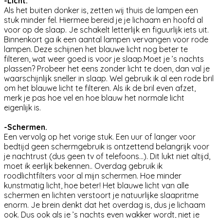
-Licht.
Als het buiten donker is, zetten wij thuis de lampen een
stuk minder fel. Hiermee bereid je je lichaam en hoofd al
voor op de slaap. Je schakelt letterlijk en figuurlijk iets uit.
Binnenkort ga ik een aantal lampen vervangen voor rode
lampen. Deze schijnen het blauwe licht nog beter te
filteren, wat weer goed is voor je slaap.Moet je ’s nachts
plassen? Probeer het eens zonder licht te doen, dan val je
waarschijnlijk sneller in slaap. Wel gebruik ik al een rode bril
om het blauwe licht te filteren. Als ik de bril even afzet,
merk je pas hoe vel en hoe blauw het normale licht
eigenlijk is.
-Schermen.
Een vervolg op het vorige stuk. Een uur of langer voor
bedtijd geen schermgebruik is ontzettend belangrijk voor
je nachtrust (dus geen tv of telefoons...). Dit lukt niet altijd,
moet ik eerlijk bekennen.. Overdag gebruik ik
roodlichtfilters voor al mijn schermen. Hoe minder
kunstmatig licht, hoe beter! Het blauwe licht van alle
schermen en lichten verstoort je natuurlijke slaapritme
enorm. Je brein denkt dat het overdag is, dus je lichaam
ook. Dus ook als je ’s nachts even wakker wordt, niet je