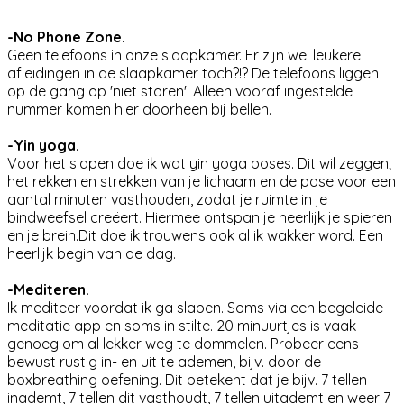
-No Phone Zone.
Geen telefoons in onze slaapkamer. Er zijn wel leukere
afleidingen in de slaapkamer toch?!? De telefoons liggen
op de gang op 'niet storen'. Alleen vooraf ingestelde
nummer komen hier doorheen bij bellen.
-Yin yoga.
Voor het slapen doe ik wat yin yoga poses. Dit wil zeggen;
het rekken en strekken van je lichaam en de pose voor een
aantal minuten vasthouden, zodat je ruimte in je
bindweefsel creëert. Hiermee ontspan je heerlijk je spieren
en je brein.Dit doe ik trouwens ook al ik wakker word. Een
heerlijk begin van de dag.
-Mediteren.
Ik mediteer voordat ik ga slapen. Soms via een begeleide
meditatie app en soms in stilte. 20 minuurtjes is vaak
genoeg om al lekker weg te dommelen. Probeer eens
bewust rustig in- en uit te ademen, bijv. door de
boxbreathing oefening. Dit betekent dat je bijv. 7 tellen
inademt, 7 tellen dit vasthoudt, 7 tellen uitademt en weer 7